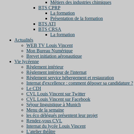
Métiers des industries chimiques
BTS CPRP
La formation
Présentation de la formation
BTS ATI
BTS CRSA
La formation
Actualités
WEB TV Louis Vincent
Mon Bureau Numérique
Brevet initiation aéronautique
Vie lycéenne
Règlement intérieur
Règlement intérieur de l'internat
Règlement service hébergement et restauration
Internat d'excellence : comment déposer sa candidature ?
Le CDI
CVL Louis Vincent sur Twitter
CVL Louis Vincent sur Facebook
Séjour linguistique à Munich
Menu de la semaine
les éco délégués présentent leur projet
Rendez-vous CVL
Internat du lycée Louis Vincent
L'atelier théâtre