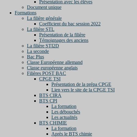
Présentation avec les élèves
Document unique
Formations
La filière générale
Coefficient du bac session 2022
La filière STL
Présentation de la filière
Témoignages des anciens
La filière STI2D
La seconde
Bac Plus
Classe Européenne allemand
Classe européenne anglais
Filières POST BAC
CPGE TSI
Présentation de la prépa CPGE
Lien vers le site de la CPGE TSI
BTS CIRA
BTS CPI
La formation
Les débouchés
Les actualités
BTS CHIMIE
La formation
Après le BTS chimie