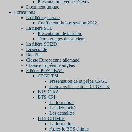
Présentation avec les élèves
Document unique
Formations
La filière générale
Coefficient du bac session 2022
La filière STL
Présentation de la filière
Témoignages des anciens
La filière STI2D
La seconde
Bac Plus
Classe Européenne allemand
Classe européenne anglais
Filières POST BAC
CPGE TSI
Présentation de la prépa CPGE
Lien vers le site de la CPGE TSI
BTS CIRA
BTS CPI
La formation
Les débouchés
Les actualités
BTS CHIMIE
La formation
Après le BTS chimie