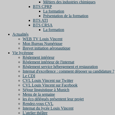
Métiers des industries chimiques
BTS CPRP
La formation
Présentation de la formation
BTS ATI
BTS CRSA
La formation
Actualités
WEB TV Louis Vincent
Mon Bureau Numérique
Brevet initiation aéronautique
Vie lycéenne
Règlement intérieur
Règlement intérieur de l'internat
Règlement service hébergement et restauration
Internat d'excellence : comment déposer sa candidature ?
Le CDI
CVL Louis Vincent sur Twitter
CVL Louis Vincent sur Facebook
Séjour linguistique à Munich
Menu de la semaine
les éco délégués présentent leur projet
Rendez-vous CVL
Internat du lycée Louis Vincent
L'atelier théâtre