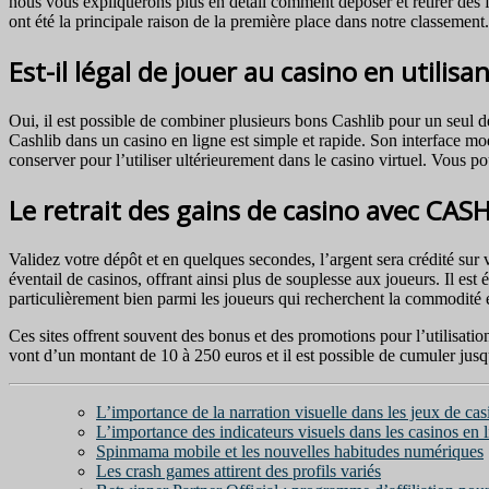
nous vous expliquerons plus en détail comment déposer et retirer des f
ont été la principale raison de la première place dans notre classeme
Est-il légal de jouer au casino en utilisa
Oui, il est possible de combiner plusieurs bons Cashlib pour un seul 
Cashlib dans un casino en ligne est simple et rapide. Son interface mod
conserver pour l’utiliser ultérieurement dans le casino virtuel. Vous
Le retrait des gains de casino avec CAS
Validez votre dépôt et en quelques secondes, l’argent sera crédité sur
éventail de casinos, offrant ainsi plus de souplesse aux joueurs. Il es
particulièrement bien parmi les joueurs qui recherchent la commodité et
Ces sites offrent souvent des bonus et des promotions pour l’utilisati
vont d’un montant de 10 à 250 euros et il est possible de cumuler jusqu
L’importance de la narration visuelle dans les jeux de cas
L’importance des indicateurs visuels dans les casinos en 
Spinmama mobile et les nouvelles habitudes numériques
Les crash games attirent des profils variés