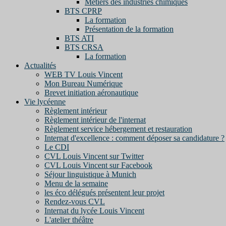
Métiers des industries chimiques
BTS CPRP
La formation
Présentation de la formation
BTS ATI
BTS CRSA
La formation
Actualités
WEB TV Louis Vincent
Mon Bureau Numérique
Brevet initiation aéronautique
Vie lycéenne
Règlement intérieur
Règlement intérieur de l'internat
Règlement service hébergement et restauration
Internat d'excellence : comment déposer sa candidature ?
Le CDI
CVL Louis Vincent sur Twitter
CVL Louis Vincent sur Facebook
Séjour linguistique à Munich
Menu de la semaine
les éco délégués présentent leur projet
Rendez-vous CVL
Internat du lycée Louis Vincent
L'atelier théâtre