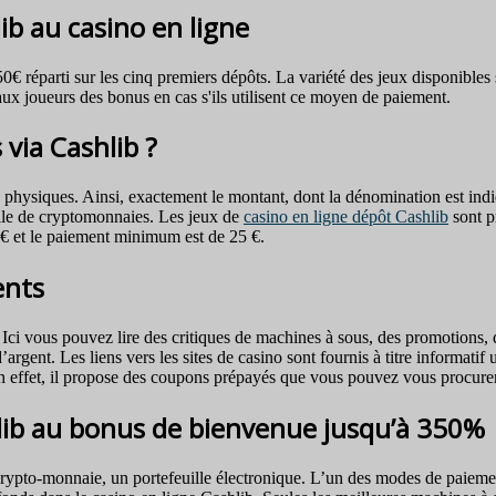
ib au casino en ligne
 réparti sur les cinq premiers dépôts. La variété des jeux disponibles s
aux joueurs des bonus en cas s'ils utilisent ce moyen de paiement.
via Cashlib ?
physiques. Ainsi, exactement le montant, dont la dénomination est indiqu
ille de cryptomonnaies. Les jeux de
casino en ligne dépôt Cashlib
sont p
€ et le paiement minimum est de 25 €.
ents
i vous pouvez lire des critiques de machines à sous, des promotions, de
d’argent. Les liens vers les sites de casino sont fournis à titre informa
e. En effet, il propose des coupons prépayés que vous pouvez vous procur
hlib au bonus de bienvenue jusqu’à 350%
 crypto-monnaie, un portefeuille électronique. L’un des modes de paieme