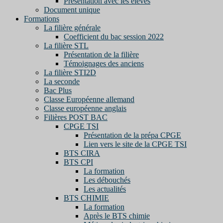
Présentation avec les élèves
Document unique
Formations
La filière générale
Coefficient du bac session 2022
La filière STL
Présentation de la filière
Témoignages des anciens
La filière STI2D
La seconde
Bac Plus
Classe Européenne allemand
Classe européenne anglais
Filières POST BAC
CPGE TSI
Présentation de la prépa CPGE
Lien vers le site de la CPGE TSI
BTS CIRA
BTS CPI
La formation
Les débouchés
Les actualités
BTS CHIMIE
La formation
Après le BTS chimie