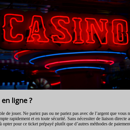
en ligne ?
able de jouer. Ne pariez pas ou ne pariez pas avec de l’argent que vous
pte rapidement et en toute sécurité. Sans nécessiter de liaison directe
rs à opter pour ce ticket prépayé plutôt que d’autres méthodes de paiement