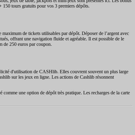
ous, jeux de table, jackpots et mini-jeux sont présentés ici. Les bonus
 150 tours gratuits pour vos 3 premiers dépôts.
e maximum de tickets utilisables par dépôt. Déposer de l’argent avec
s, offrant une navigation fluide et agréable. Il est possible de le
mum de 250 euros par coupon.
licité d'utilisation de CASHlib. Elles couvrent souvent un plus large
ashlib sur les jeux en ligne. Les actions de Cashlib résonnent
éré comme une option de dépôt très pratique. Les recharges de la carte