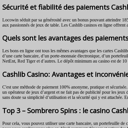
Sécurité et fiabilité des paiements Cashl
Locowin séduit par sa générosité avec un bonus pouvant atteindre 1850€
aux passionnés de jeux de table. Les Cashlib casinos en ligne offrent 
Quels sont les avantages des paiements 
Les bons en ligne ont tous les mêmes avantages que les cartes Cashlib 
d’une carte bancaire, d’un porte-monnaie électronique, d’un portefeu
NetEnt, Red Tiger et d’autres. Le dépôt minimum au casino est de 10 
Cashlib Casino: Avantages et inconvéni
C'est une méthode de paiement 100% anonyme, pratique et sécurisée. Ic
un opérateur de jeux d’argent et ne fait pas de publicité pour les jeux 
sans doute sa simplicité d’utilisation et la sécurité qui y est attaché
Top 3 – Sombrero Spins : le casino Cas
Pour cela, vous pouvez utiliser une carte bancaire, un portefeuille de