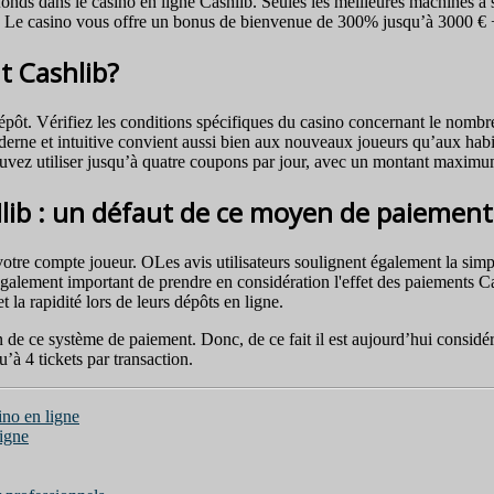
onds dans le casino en ligne Cashlib. Seules les meilleures machines à s
nt. Le casino vous offre un bonus de bienvenue de 300% jusqu’à 3000 € +
nt Cashlib?
dépôt. Vérifiez les conditions spécifiques du casino concernant le nombr
erne et intuitive convient aussi bien aux nouveaux joueurs qu’aux habitué
 pouvez utiliser jusqu’à quatre coupons par jour, avec un montant maxi
Hlib : un défaut de ce moyen de paiement
 votre compte joueur. OLes avis utilisateurs soulignent également la simp
t également important de prendre en considération l'effet des paiements C
 la rapidité lors de leurs dépôts en ligne.
on de ce système de paiement. Donc, de ce fait il est aujourd’hui consid
’à 4 tickets par transaction.
ino en ligne
ligne