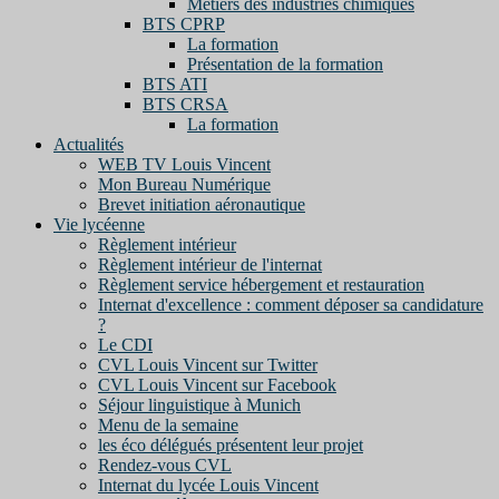
Métiers des industries chimiques
BTS CPRP
La formation
Présentation de la formation
BTS ATI
BTS CRSA
La formation
Actualités
WEB TV Louis Vincent
Mon Bureau Numérique
Brevet initiation aéronautique
Vie lycéenne
Règlement intérieur
Règlement intérieur de l'internat
Règlement service hébergement et restauration
Internat d'excellence : comment déposer sa candidature
?
Le CDI
CVL Louis Vincent sur Twitter
CVL Louis Vincent sur Facebook
Séjour linguistique à Munich
Menu de la semaine
les éco délégués présentent leur projet
Rendez-vous CVL
Internat du lycée Louis Vincent