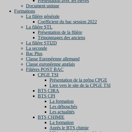
Présentation avec les élèves
Document unique
Formations
La filière générale
Coefficient du bac session 2022
La filière STL
Présentation de la filière
Témoignages des anciens
La filière STI2D
La seconde
Bac Plus
Classe Européenne allemand
Classe européenne anglais
Filières POST BAC
CPGE TSI
Présentation de la prépa CPGE
Lien vers le site de la CPGE TSI
BTS CIRA
BTS CPI
La formation
Les débouchés
Les actualités
BTS CHIMIE
La formation
Après le BTS chimie