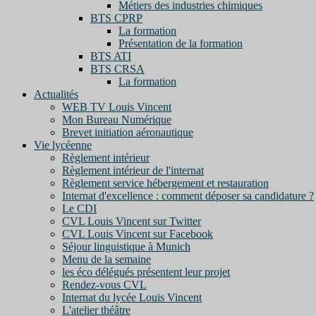
Métiers des industries chimiques
BTS CPRP
La formation
Présentation de la formation
BTS ATI
BTS CRSA
La formation
Actualités
WEB TV Louis Vincent
Mon Bureau Numérique
Brevet initiation aéronautique
Vie lycéenne
Règlement intérieur
Règlement intérieur de l'internat
Règlement service hébergement et restauration
Internat d'excellence : comment déposer sa candidature ?
Le CDI
CVL Louis Vincent sur Twitter
CVL Louis Vincent sur Facebook
Séjour linguistique à Munich
Menu de la semaine
les éco délégués présentent leur projet
Rendez-vous CVL
Internat du lycée Louis Vincent
L'atelier théâtre