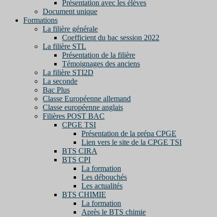
Présentation avec les élèves
Document unique
Formations
La filière générale
Coefficient du bac session 2022
La filière STL
Présentation de la filière
Témoignages des anciens
La filière STI2D
La seconde
Bac Plus
Classe Européenne allemand
Classe européenne anglais
Filières POST BAC
CPGE TSI
Présentation de la prépa CPGE
Lien vers le site de la CPGE TSI
BTS CIRA
BTS CPI
La formation
Les débouchés
Les actualités
BTS CHIMIE
La formation
Après le BTS chimie