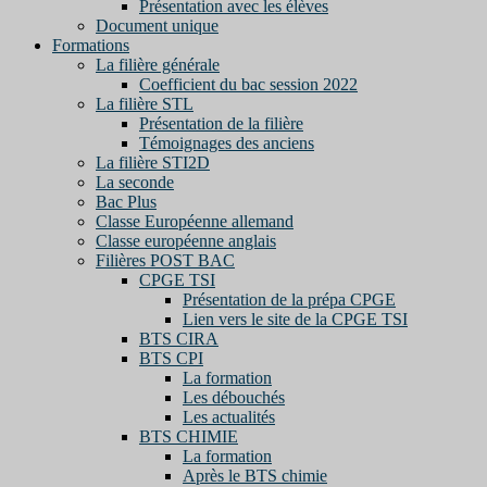
Présentation avec les élèves
Document unique
Formations
La filière générale
Coefficient du bac session 2022
La filière STL
Présentation de la filière
Témoignages des anciens
La filière STI2D
La seconde
Bac Plus
Classe Européenne allemand
Classe européenne anglais
Filières POST BAC
CPGE TSI
Présentation de la prépa CPGE
Lien vers le site de la CPGE TSI
BTS CIRA
BTS CPI
La formation
Les débouchés
Les actualités
BTS CHIMIE
La formation
Après le BTS chimie