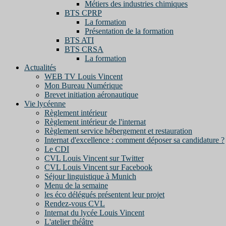
Métiers des industries chimiques
BTS CPRP
La formation
Présentation de la formation
BTS ATI
BTS CRSA
La formation
Actualités
WEB TV Louis Vincent
Mon Bureau Numérique
Brevet initiation aéronautique
Vie lycéenne
Règlement intérieur
Règlement intérieur de l'internat
Règlement service hébergement et restauration
Internat d'excellence : comment déposer sa candidature ?
Le CDI
CVL Louis Vincent sur Twitter
CVL Louis Vincent sur Facebook
Séjour linguistique à Munich
Menu de la semaine
les éco délégués présentent leur projet
Rendez-vous CVL
Internat du lycée Louis Vincent
L'atelier théâtre