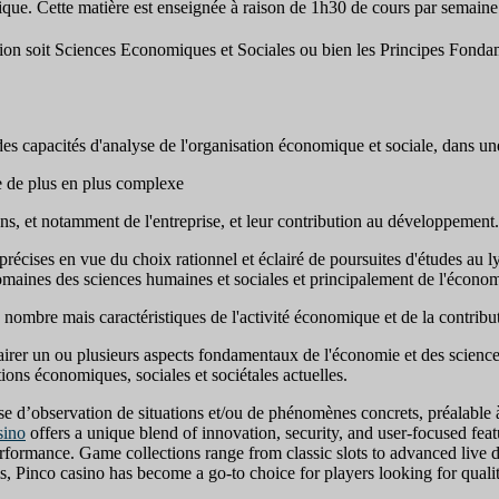
mique. Cette matière est enseignée à raison de 1h30 de cours par semaine
ion soit Sciences Economiques et Sociales ou bien les Principes Fond
des capacités d'analyse de l'organisation économique et sociale, dans une
 de plus en plus complexe
ns, et notamment de l'entreprise, et leur contribution au développement.
ns précises en vue du choix rationnel et éclairé de poursuites d'études a
maines des sciences humaines et sociales et principalement de l'économi
nombre mais caractéristiques de l'activité économique et de la contributi
irer un ou plusieurs aspects fondamentaux de l'économie et des sciences 
ions économiques, sociales et sociétales actuelles.
e d’observation de situations et/ou de phénomènes concrets, préalable
sino
offers a unique blend of innovation, security, and user-focused feat
performance. Game collections range from classic slots to advanced live 
, Pinco casino has become a go-to choice for players looking for qualit