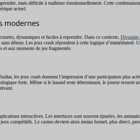
omprendre, mais difficile à maîtriser émotionnellement. Cette combinaison
érique actuel.
es modernes
courtes, dynamiques et faciles à reprendre. Dans ce contexte,
Divaspin
ris sans détour. Les jeux crash répondent à cette logique d’immédiateté.
es et aux moments de jeu fragmentés.
ultat, les jeux crash donnent l’impression d’une participation plus activ
ologique forte. Même si le hasard reste déterminant, le joueur ressent 
tivant.
cations interactives. Les interfaces sont souvent épurées, les animations
s jeux compétitifs. Le casino devient alors moins formel, plus direct, pr