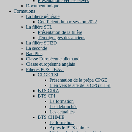
Présentation avec les élèves
Document unique
Formations
La filière générale
Coefficient du bac session 2022
La filière STL
Présentation de la filière
Témoignages des anciens
La filière STI2D
La seconde
Bac Plus
Classe Européenne allemand
Classe européenne anglais
Filières POST BAC
CPGE TSI
Présentation de la prépa CPGE
Lien vers le site de la CPGE TSI
BTS CIRA
BTS CPI
La formation
Les débouchés
Les actualités
BTS CHIMIE
La formation
Après le BTS chimie