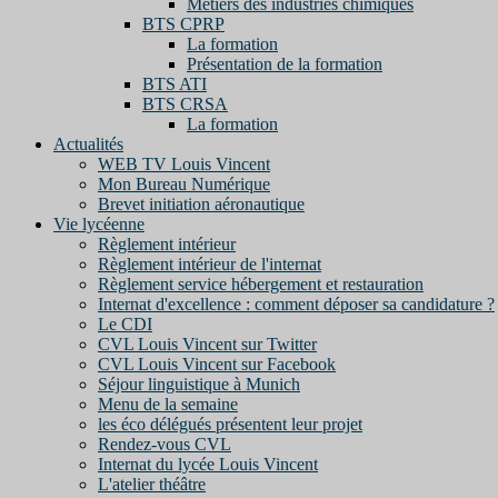
Métiers des industries chimiques
BTS CPRP
La formation
Présentation de la formation
BTS ATI
BTS CRSA
La formation
Actualités
WEB TV Louis Vincent
Mon Bureau Numérique
Brevet initiation aéronautique
Vie lycéenne
Règlement intérieur
Règlement intérieur de l'internat
Règlement service hébergement et restauration
Internat d'excellence : comment déposer sa candidature ?
Le CDI
CVL Louis Vincent sur Twitter
CVL Louis Vincent sur Facebook
Séjour linguistique à Munich
Menu de la semaine
les éco délégués présentent leur projet
Rendez-vous CVL
Internat du lycée Louis Vincent
L'atelier théâtre