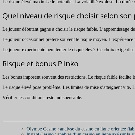
Le risque élevé maximise le potentiel. La volatilité explose. La durée
Quel niveau de risque choisir selon son 
Le joueur débutant gagne à choisir le risque faible. L’apprentissage de
Le joueur occasionnel préfère souvent le risque moyen. L’expérience re
Le joueur expérimenté peut tenter le risque élevé. Ce choix exige discip
Risque et bonus Plinko
Les bonus imposent souvent des restrictions. Le risque faible facilite l
Le risque élevé pose problème. Les limites de mise s’atteignent vite. 
Vérifier les conditions reste indispensable.
Olympe Casino : analyse du casino en ligne orientée fiabi
Instant Casino : analyse d’un casino en ligne axé sur la sim