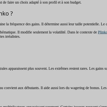
t de faire un choix adapté à son profil et à son budget.
inko ?
mine la fréquence des gains. Il détermine aussi leur taille potentielle. L
hématique. Il modifie seulement la volatilité. Dans le contexte de
Plink
es irréalistes.
trales apparaissent plus souvent. Les extrêmes restent rares. Les gains 
veau convient aux débutants. Il aide aussi lors du wagering de bonus. Le
ros multiplicateurs apparaissent rarement. Certains joueurs peuvent s’enn