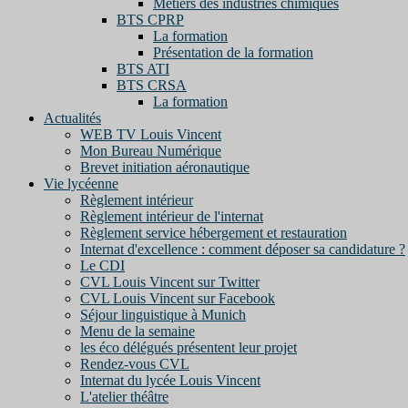
Métiers des industries chimiques
BTS CPRP
La formation
Présentation de la formation
BTS ATI
BTS CRSA
La formation
Actualités
WEB TV Louis Vincent
Mon Bureau Numérique
Brevet initiation aéronautique
Vie lycéenne
Règlement intérieur
Règlement intérieur de l'internat
Règlement service hébergement et restauration
Internat d'excellence : comment déposer sa candidature ?
Le CDI
CVL Louis Vincent sur Twitter
CVL Louis Vincent sur Facebook
Séjour linguistique à Munich
Menu de la semaine
les éco délégués présentent leur projet
Rendez-vous CVL
Internat du lycée Louis Vincent
L'atelier théâtre