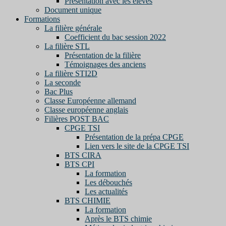
Présentation avec les élèves
Document unique
Formations
La filière générale
Coefficient du bac session 2022
La filière STL
Présentation de la filière
Témoignages des anciens
La filière STI2D
La seconde
Bac Plus
Classe Européenne allemand
Classe européenne anglais
Filières POST BAC
CPGE TSI
Présentation de la prépa CPGE
Lien vers le site de la CPGE TSI
BTS CIRA
BTS CPI
La formation
Les débouchés
Les actualités
BTS CHIMIE
La formation
Après le BTS chimie