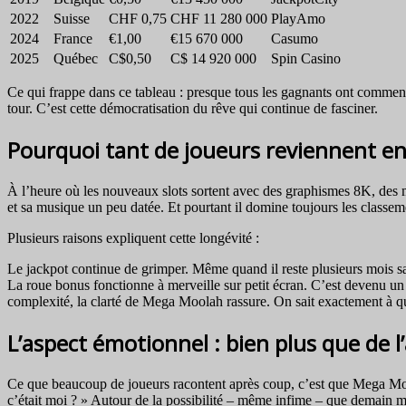
2022
Suisse
CHF 0,75
CHF 11 280 000
PlayAmo
2024
France
€1,00
€15 670 000
Casumo
2025
Québec
C$0,50
C$ 14 920 000
Spin Casino
Ce qui frappe dans ce tableau : presque tous les gagnants ont commenc
tour. C’est cette démocratisation du rêve qui continue de fasciner.
Pourquoi tant de joueurs reviennent en
À l’heure où les nouveaux slots sortent avec des graphismes 8K, des
et sa musique un peu datée. Et pourtant il domine toujours les class
Plusieurs raisons expliquent cette longévité :
Le jackpot continue de grimper. Même quand il reste plusieurs mois san
La roue bonus fonctionne à merveille sur petit écran. C’est devenu u
complexité, la clarté de Mega Moolah rassure. On sait exactement à qu
L’aspect émotionnel : bien plus que de l
Ce que beaucoup de joueurs racontent après coup, c’est que Mega Moolah
c’était moi ? » Autour de la possibilité – même infime – que demain mat