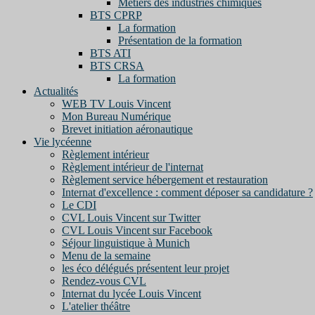
Métiers des industries chimiques
BTS CPRP
La formation
Présentation de la formation
BTS ATI
BTS CRSA
La formation
Actualités
WEB TV Louis Vincent
Mon Bureau Numérique
Brevet initiation aéronautique
Vie lycéenne
Règlement intérieur
Règlement intérieur de l'internat
Règlement service hébergement et restauration
Internat d'excellence : comment déposer sa candidature ?
Le CDI
CVL Louis Vincent sur Twitter
CVL Louis Vincent sur Facebook
Séjour linguistique à Munich
Menu de la semaine
les éco délégués présentent leur projet
Rendez-vous CVL
Internat du lycée Louis Vincent
L'atelier théâtre