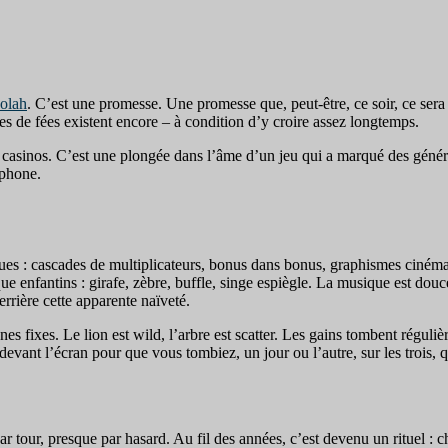
olah
. C’est une promesse. Une promesse que, peut-être, ce soir, ce sera
 de fées existent encore – à condition d’y croire assez longtemps.
 casinos. C’est une plongée dans l’âme d’un jeu qui a marqué des généra
ophone.
ques : cascades de multiplicateurs, bonus dans bonus, graphismes ciné
 enfantins : girafe, zèbre, buffle, singe espiègle. La musique est douce
rrière cette apparente naïveté.
nes fixes. Le lion est wild, l’arbre est scatter. Les gains tombent régul
evant l’écran pour que vous tombiez, un jour ou l’autre, sur les trois, 
ur, presque par hasard. Au fil des années, c’est devenu un rituel : cha