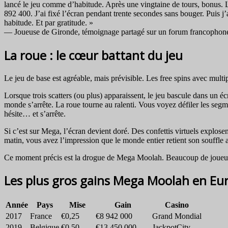
lancé le jeu comme d’habitude. Après une vingtaine de tours, bonus.
892 400. J’ai fixé l’écran pendant trente secondes sans bouger. Puis j
habitude. Et par gratitude. »
— Joueuse de Gironde, témoignage partagé sur un forum francophone
La roue : le cœur battant du jeu
Le jeu de base est agréable, mais prévisible. Les free spins avec mult
Lorsque trois scatters (ou plus) apparaissent, le jeu bascule dans un
monde s’arrête. La roue tourne au ralenti. Vous voyez défiler les s
hésite… et s’arrête.
Si c’est sur Mega, l’écran devient doré. Des confettis virtuels explose
matin, vous avez l’impression que le monde entier retient son souffle 
Ce moment précis est la drogue de Mega Moolah. Beaucoup de joueurs av
Les plus gros gains Mega Moolah en Eu
Année
Pays
Mise
Gain
Casino
2017
France
€0,25
€8 942 000
Grand Mondial
2019
Belgique
€0,50
€13 450 000
JackpotCity