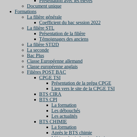
Présentation avec les élèves
Document unique
Formations
La filière générale
Coefficient du bac session 2022
La filière STL
Présentation de la filière
Témoignages des anciens
La filière STI2D
La seconde
Bac Plus
Classe Européenne allemand
Classe européenne anglais
Filières POST BAC
CPGE TSI
Présentation de la prépa CPGE
Lien vers le site de la CPGE TSI
BTS CIRA
BTS CPI
La formation
Les débouchés
Les actualités
BTS CHIMIE
La formation
Après le BTS chimie