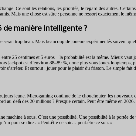
ange. Ce sont les relations, les priorités, le regard des autres. Certain
es amis. Mais une chose est sûre : personne ne ressort exactement le mêm
de manière intelligente ?
ce serait trop beau. Mais beaucoup de joueurs expérimentés suivent quel
 entre 25 centimes et 5 euros – la probabilité est la même. Mieux vaut
ors jackpot est d’environ 88–89 %, donc plus vous jouez longtemps, plus
s’arrêter. Et surtout : jouer pour le plaisir du frisson. Le simple fait 
t toujours jeune. Microgaming continue de le chouchouter, les nouveaux c
d au-delà des 20 millions ? Presque certain. Peut-être même en 2026. Peu
e machine à sous. C’est une possibilité. Une possibilité à la portée de t
qu’un pour se dire : « Peut-être ce soir… peut-être ce soir. »