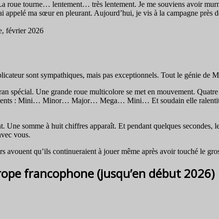
 La roue tourne… lentement… très lentement. Je me souviens avoir murm
’ai appelé ma sœur en pleurant. Aujourd’hui, je vis à la campagne près de
, février 2026
iplicateur sont sympathiques, mais pas exceptionnels. Tout le génie de M
 écran spécial. Une grande roue multicolore se met en mouvement. Quatre
egments : Mini… Minor… Major… Mega… Mini… Et soudain elle ralentit e
nt. Une somme à huit chiffres apparaît. Et pendant quelques secondes, le
avec vous.
ouent qu’ils continueraient à jouer même après avoir touché le gros lo
rope francophone (jusqu’en début 2026)