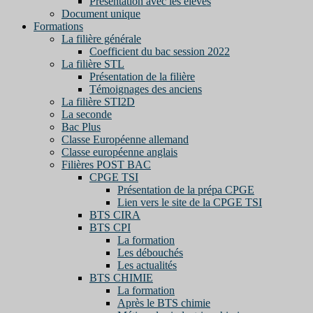
Présentation avec les élèves
Document unique
Formations
La filière générale
Coefficient du bac session 2022
La filière STL
Présentation de la filière
Témoignages des anciens
La filière STI2D
La seconde
Bac Plus
Classe Européenne allemand
Classe européenne anglais
Filières POST BAC
CPGE TSI
Présentation de la prépa CPGE
Lien vers le site de la CPGE TSI
BTS CIRA
BTS CPI
La formation
Les débouchés
Les actualités
BTS CHIMIE
La formation
Après le BTS chimie