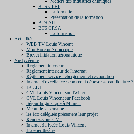
Métiers des industries chimiques
BTS CPRP
La formation
Présentation de la formation
BTS ATI
BTS CRSA
La formation
Actualités
WEB TV Louis Vincent
Mon Bureau Numérique
Brevet initiation aéronautique
Vie lycéenne
Règlement intérieur
Règlement intérieur de l'internat
Règlement service hébergement et restauration
Internat d'excellence : comment déposer sa candidature ?
Le CDI
CVL Louis Vincent sur Twitter
CVL Louis Vincent sur Facebook
Séjour linguistique à Munich
Menu de la semaine
les éco délégués présentent leur projet
Rendez-vous CVL
Internat du lycée Louis Vincent
L'atelier théâtre