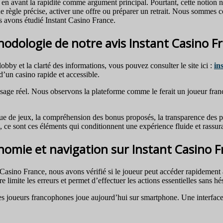
n avant la rapidité comme argument principal. Pourtant, cette notion n’
 règle précise, activer une offre ou préparer un retrait. Nous sommes co
s avons étudié Instant Casino France.
odologie de notre avis Instant Casino F
lobby et la clarté des informations, vous pouvez consulter le site ici :
in
 d’un casino rapide et accessible.
 usage réel. Nous observons la plateforme comme le ferait un joueur fr
gue de jeux, la compréhension des bonus proposés, la transparence des pai
e, ce sont ces éléments qui conditionnent une expérience fluide et rassura
nomie et navigation sur Instant Casino F
 Casino France, nous avons vérifié si le joueur peut accéder rapidement 
e limite les erreurs et permet d’effectuer les actions essentielles sans hés
 joueurs francophones joue aujourd’hui sur smartphone. Une interface st