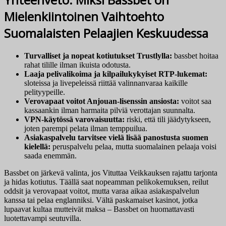
Mielenkiintoinen Vaihtoehto
Suomalaisten Pelaajien Keskuudessa
Turvalliset ja nopeat kotiutukset Trustlylla:
bassbet hoitaa
rahat tilille ilman ikuista odotusta.
Laaja pelivalikoima ja kilpailukykyiset RTP-lukemat:
sloteissa ja livepeleissä riittää valinnanvaraa kaikille
pelityypeille.
Verovapaat voitot Anjouan-lisenssin ansiosta:
voitot saa
kassaankin ilman harmaita pilviä verottajan suunnalta.
VPN-käytössä varovaisuutta:
riski, että tili jäädytykseen,
joten parempi pelata ilman temppuilua.
Asiakaspalvelu tarvitsee vielä lisää panostusta suomen
kielellä:
peruspalvelu pelaa, mutta suomalainen pelaaja voisi
saada enemmän.
Bassbet on järkevä valinta, jos Vituttaa Veikkauksen rajattu tarjonta
ja hidas kotiutus. Täällä saat nopeamman pelikokemuksen, reilut
oddsit ja verovapaat voitot, mutta varaa aikaa asiakaspalvelun
kanssa tai pelaa englanniksi. Vältä paskamaiset kasinot, jotka
lupaavat kultaa mutteivät maksa – Bassbet on huomattavasti
luotettavampi seutuvilla.