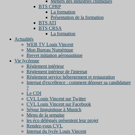
Métiers des industries chimiques
BTS CPRP
La formation
Présentation de la formation
BTS ATI
BTS CRSA
La formation
Actualités
WEB TV Louis Vincent
Mon Bureau Numérique
Brevet initiation aéronautique
Vie lycéenne
Règlement intérieur
Règlement intérieur de l'internat
Règlement service hébergement et restauration
Internat d'excellence : comment déposer sa candidature
?
Le CDI
CVL Louis Vincent sur Twitter
CVL Louis Vincent sur Facebook
Séjour linguistique à Munich
Menu de la semaine
les éco délégués présentent leur projet
Rendez-vous CVL
Internat du lycée Louis Vincent