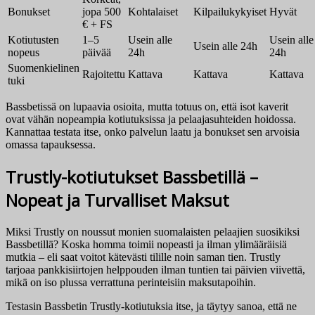
Bonukset
jopa 500
Kohtalaiset
Kilpailukykyiset
Hyvät
€ + FS
Kotiutusten
1–5
Usein alle
Usein alle
Usein alle 24h
nopeus
päivää
24h
24h
Suomenkielinen
Rajoitettu
Kattava
Kattava
Kattava
tuki
Bassbetissä on lupaavia osioita, mutta totuus on, että isot kaverit
ovat vähän nopeampia kotiutuksissa ja pelaajasuhteiden hoidossa.
Kannattaa testata itse, onko palvelun laatu ja bonukset sen arvoisia
omassa tapauksessa.
Trustly-kotiutukset Bassbetillä –
Nopeat ja Turvalliset Maksut
Miksi Trustly on noussut monien suomalaisten pelaajien suosikiksi
Bassbetillä? Koska homma toimii nopeasti ja ilman ylimääräisiä
mutkia – eli saat voitot kätevästi tilille noin saman tien. Trustly
tarjoaa pankkisiirtojen helppouden ilman tuntien tai päivien viivettä,
mikä on iso plussa verrattuna perinteisiin maksutapoihin.
Testasin Bassbetin Trustly-kotiutuksia itse, ja täytyy sanoa, että ne