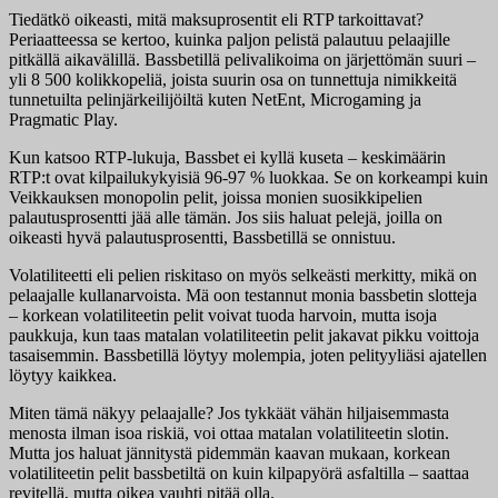
Tiedätkö oikeasti, mitä maksuprosentit eli RTP tarkoittavat?
Periaatteessa se kertoo, kuinka paljon pelistä palautuu pelaajille
pitkällä aikavälillä. Bassbetillä pelivalikoima on järjettömän suuri –
yli 8 500 kolikkopeliä, joista suurin osa on tunnettuja nimikkeitä
tunnetuilta pelinjärkeilijöiltä kuten NetEnt, Microgaming ja
Pragmatic Play.
Kun katsoo RTP-lukuja, Bassbet ei kyllä kuseta – keskimäärin
RTP:t ovat kilpailukykyisiä 96-97 % luokkaa. Se on korkeampi kuin
Veikkauksen monopolin pelit, joissa monien suosikkipelien
palautusprosentti jää alle tämän. Jos siis haluat pelejä, joilla on
oikeasti hyvä palautusprosentti, Bassbetillä se onnistuu.
Volatiliteetti eli pelien riskitaso on myös selkeästi merkitty, mikä on
pelaajalle kullanarvoista. Mä oon testannut monia bassbetin slotteja
– korkean volatiliteetin pelit voivat tuoda harvoin, mutta isoja
paukkuja, kun taas matalan volatiliteetin pelit jakavat pikku voittoja
tasaisemmin. Bassbetillä löytyy molempia, joten pelityyliäsi ajatellen
löytyy kaikkea.
Miten tämä näkyy pelaajalle? Jos tykkäät vähän hiljaisemmasta
menosta ilman isoa riskiä, voi ottaa matalan volatiliteetin slotin.
Mutta jos haluat jännitystä pidemmän kaavan mukaan, korkean
volatiliteetin pelit bassbetiltä on kuin kilpapyörä asfaltilla – saattaa
revitellä, mutta oikea vauhti pitää olla.