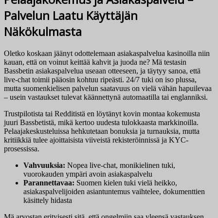
Palvelun Laatu Käyttäjän
Näkökulmasta
Oletko koskaan jäänyt odottelemaan asiakaspalvelua kasinoilla niin
kauan, että on voinut keittää kahvit ja juoda ne? Mä testasin
Bassbetin asiakaspalvelua useaan otteeseen, ja täytyy sanoa, että
live-chat toimii pääosin kohtuu ripeästi. 24/7 tuki on iso plussa,
mutta suomenkielisen palvelun saatavuus on vielä vähän hapuilevaa
– usein vastaukset tulevat käännettynä automaatilla tai englanniksi.
Trustpilotista tai Redditistä en löytänyt kovin montaa kokemusta
juuri Bassbetistä, mikä kertoo uudesta tulokkaasta markkinoilla.
Pelaajakeskusteluissa hehkutetaan bonuksia ja turnauksia, mutta
kritiikkiä tulee ajoittaisista viiveistä rekisteröinnissä ja KYC-
prosessissa.
Vahvuuksia:
Nopea live-chat, monikielinen tuki,
vuorokauden ympäri avoin asiakaspalvelu
Parannettavaa:
Suomen kielen tuki vielä heikko,
asiakaspalvelijoiden asiantuntemus vaihtelee, dokumenttien
käsittely hidasta
Mä arvostan erityisesti sitä, että ongelmiin saa yleensä vastauksen