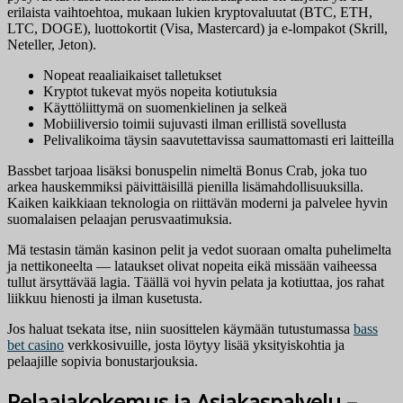
erilaista vaihtoehtoa, mukaan lukien kryptovaluutat (BTC, ETH,
LTC, DOGE), luottokortit (Visa, Mastercard) ja e-lompakot (Skrill,
Neteller, Jeton).
Nopeat reaaliaikaiset talletukset
Kryptot tukevat myös nopeita kotiutuksia
Käyttöliittymä on suomenkielinen ja selkeä
Mobiiliversio toimii sujuvasti ilman erillistä sovellusta
Pelivalikoima täysin saavutettavissa saumattomasti eri laitteilla
Bassbet tarjoaa lisäksi bonuspelin nimeltä Bonus Crab, joka tuo
arkea hauskemmiksi päivittäisillä pienilla lisämahdollisuuksilla.
Kaiken kaikkiaan teknologia on riittävän moderni ja palvelee hyvin
suomalaisen pelaajan perusvaatimuksia.
Mä testasin tämän kasinon pelit ja vedot suoraan omalta puhelimelta
ja nettikoneelta — lataukset olivat nopeita eikä missään vaiheessa
tullut ärsyttävää lagia. Täällä voi hyvin pelata ja kotiuttaa, jos rahat
liikkuu hienosti ja ilman kusetusta.
Jos haluat tsekata itse, niin suosittelen käymään tutustumassa
bass
bet casino
verkkosivuille, josta löytyy lisää yksityiskohtia ja
pelaajille sopivia bonustarjouksia.
Pelaajakokemus ja Asiakaspalvelu –