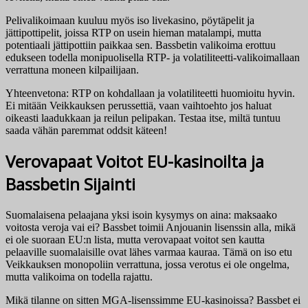
Pelivalikoimaan kuuluu myös iso livekasino, pöytäpelit ja
jättipottipelit, joissa RTP on usein hieman matalampi, mutta
potentiaali jättipottiin paikkaa sen. Bassbetin valikoima erottuu
edukseen todella monipuolisella RTP- ja volatiliteetti-valikoimallaan
verrattuna moneen kilpailijaan.
Yhteenvetona: RTP on kohdallaan ja volatiliteetti huomioitu hyvin.
Ei mitään Veikkauksen perussettiä, vaan vaihtoehto jos haluat
oikeasti laadukkaan ja reilun pelipakan. Testaa itse, miltä tuntuu
saada vähän paremmat oddsit käteen!
Verovapaat Voitot EU-kasinoilta ja
Bassbetin Sijainti
Suomalaisena pelaajana yksi isoin kysymys on aina: maksaako
voitosta veroja vai ei? Bassbet toimii Anjouanin lisenssin alla, mikä
ei ole suoraan EU:n lista, mutta verovapaat voitot sen kautta
pelaaville suomalaisille ovat lähes varmaa kauraa. Tämä on iso etu
Veikkauksen monopoliin verrattuna, jossa verotus ei ole ongelma,
mutta valikoima on todella rajattu.
Mikä tilanne on sitten MGA-lisenssimme EU-kasinoissa? Bassbet ei