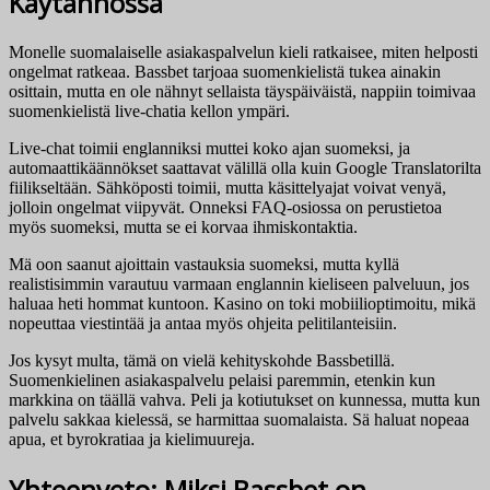
Käytännössä
Monelle suomalaiselle asiakaspalvelun kieli ratkaisee, miten helposti
ongelmat ratkeaa. Bassbet tarjoaa suomenkielistä tukea ainakin
osittain, mutta en ole nähnyt sellaista täyspäiväistä, nappiin toimivaa
suomenkielistä live-chatia kellon ympäri.
Live-chat toimii englanniksi muttei koko ajan suomeksi, ja
automaattikäännökset saattavat välillä olla kuin Google Translatorilta
fiilikseltään. Sähköposti toimii, mutta käsittelyajat voivat venyä,
jolloin ongelmat viipyvät. Onneksi FAQ-osiossa on perustietoa
myös suomeksi, mutta se ei korvaa ihmiskontaktia.
Mä oon saanut ajoittain vastauksia suomeksi, mutta kyllä
realistisimmin varautuu varmaan englannin kieliseen palveluun, jos
haluaa heti hommat kuntoon. Kasino on toki mobiilioptimoitu, mikä
nopeuttaa viestintää ja antaa myös ohjeita pelitilanteisiin.
Jos kysyt multa, tämä on vielä kehityskohde Bassbetillä.
Suomenkielinen asiakaspalvelu pelaisi paremmin, etenkin kun
markkina on täällä vahva. Peli ja kotiutukset on kunnessa, mutta kun
palvelu sakkaa kielessä, se harmittaa suomalaista. Sä haluat nopeaa
apua, et byrokratiaa ja kielimuureja.
Yhteenveto: Miksi Bassbet on