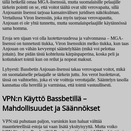
tällä hetkellä omaa MGA-lisenssiä, mutta suomalaisille pelaajille
tärkein pointti on se, että voitot täältä ovat silti verovapaita, sillä
Anjouanin lisenssi tarjoaa kansainvälisen juridisen näkökulman.
Vertailussa Viron lisenssiin, joka myös tarjoaa verovapautta,
Anjouan ei ole yhtä tunnettu, mutta suomalaispelaajille käytännössä
sama homma.
Eroja sen sijaan voi olla luotettavuudessa ja valvonnassa – MGA-
lisenssi on tunnetusti tiukka, Viron lisenssikin melko tiukka, kun taas
Anjouan on vähän kevyempi sääntelyltään (mikä voi pelottaa
joitain). Itse pidän tästä kohtelusta kärpäspaperina, koska peli ja
kotiutukset toimii kun on reilut ja nopeat maksut.
Lyhyesti: Bassbetin Anjouan-lisenssi takaa verovapaat voitot, mikä
on suomalaiselle pelaajalle se tärkein juttu. Jos verot huolettavat,
tässä on vaihtoehto, joka ei vie voittoja verottajalle. Sääntelyn tasolla
kannattaa olla hereillä ja varmistaa, että toimii vastuullisesti.
VPN:n Käyttö Bassbetillä –
Mahdollisuudet ja Säännökset
VPN:stä puhutaan paljon, varsinkin kun haluat välttää
maantieteellisiä estoja tai vaan lisätä yksityisyyttä. Mutta voiko