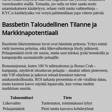
vuorokauden sisällä. Toisaalta, jos sulla on kiire saada nosto
asianmukaiseen käsittelyyn, selaan vielä muita vaihtoehtoja –
KYC:n käsittelyaika voi venyä pahimmillaan jopa viiteen päivää.
Bassbetin Taloudellinen Tilanne ja
Markkinapotentiaali
Bassbetin liiketoiminnan luvut ovat hämärän peitossa. Yritys toimii
vielä tuoreena pelurina, eikä liikevaihtotietoja löydy julkisesti.
Pelaajamäärät eivät ole suuria, mutta uusi tulokas jyrää bonuksilla ja
kampanjoilla suomalaisille pelaajille.
Bonustarjonnat, kuten 100 % talletusbonus ja Bonus Crab -
kampanja, näyttävät sitouttavan pelaajia – ainakin siihen pisteeseen,
että VIP-ohjelmat ja jatkuvat reload-bonukset tukevat
asiakasuskollisuutta. ROI tarkasta prosentista ei ole virallista dataa,
mutta kasinon kasvu näyttää lupaavalta, kun vertaa muihin
markkinan suuriin.
Talousmittari
Tieto
Liikevaihto
Tuntematon, toimintakausi lyhyt
Pelaajamäärät
Pieni mutta kasvava kohderyhmä