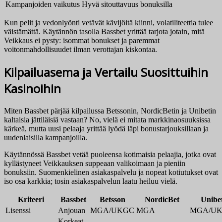
Kampanjoiden vaikutus
Hyvä sitouttavuus bonuksilla
Kun pelit ja vedonlyönti vetävät kävijöitä kiinni, volatiliteettia tulee
väistämättä. Käytännön tasolla Bassbet yrittää tarjota jotain, mitä
Veikkaus ei pysty: isommat bonukset ja paremmat
voitonmahdollisuudet ilman verottajan kiskontaa.
Kilpailuasema ja Vertailu Suosittuihin
Kasinoihin
Miten Bassbet pärjää kilpailussa Betssonin, NordicBetin ja Unibetin
kaltaisia jättiläisiä vastaan? No, vielä ei mitata markkinaosuuksissa
kärkeä, mutta uusi pelaaja yrittää lyödä läpi bonustarjouksillaan ja
uudenlaisilla kampanjoilla.
Käytännössä Bassbet vetää puoleensa kotimaisia pelaajia, jotka ovat
kyllästyneet Veikkauksen suppeaan valikoimaan ja pieniin
bonuksiin. Suomenkielinen asiakaspalvelu ja nopeat kotiutukset ovat
iso osa karkkia; tosin asiakaspalvelun laatu heiluu vielä.
Kriteeri
Bassbet
Betsson
NordicBet
Unibe
Lisenssi
Anjouan
MGA/UKGC
MGA
MGA/U
Korkeat,