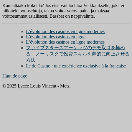
Kannattaako kokeilla? Jos etsit vaihtoehtoa Veikkaukselle, joka ei
piilottele bonusehtoja, takaa voitot verovapaina ja maksaa
voittosummat asiallisesti, Bassbet on nappivalinta.
L’évolution des casinos en ligne modernes
L’évolution des casinos en ligne
L’évolution des casinos en ligne modernes
ファイブスターズマーケッツのデモ取引を極め
る：ノーリスクで投資スキルを劇的に向上させる
方法
Ile de Casino : une expérience exclusive à la française
Haut de page
© 2025 Lycée Louis Vincent - Metz