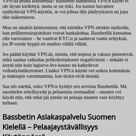
VPN:llä pelata Bassbetillä? Bassbetin säännöissä VPN:n käyttö ei
ole täysin kiellettyä, mutta se on riski. Jos kasino havaitsee
epäilyttävää VPN-käyttöä, se voi johtaa tilin jäädytykseen tai jopa
tilin sulkemiseen.
Mua on ainakin kiinnostanut, että toimiiko VPN etenkin matkoilla,
kun pelilisenssirajoitukset voivat hankaloittaa. Bassbetillä kannattaa
olla varovainen – he vaativat KYC:n ja saattavat vaatia selityksiä,
jos IP-osoite hyppii eri maiden välillä villisti.
Jos päätät käyttää VPN:ää, muista, että nopeus ja vakaus pienenevät,
mikä saattaa vaikuttaa pelikokemukseen negatiivisesti – mikään ei
ärsytä niin kuin lagiseva live-kasino tai katkeilevat
vedonlyöntikertoimet. Lisäksi VPN:n käyttö voi sotkea kotiutuksia
ja maksujen varmistamista, kun tiedot eivät täsmää.
Saa siis miettiä, onko VPN:n hyödyt sen arvoisia Bassbetillä. Mä
suosittelen rehellisyyttä ja pelaamista normaalisti – muuten voi
käydä niin, että rahat jää jumiin tai pelaaja muuten vain köyhtyy
turhaan.
Bassbetin Asiakaspalvelu Suomen
Kielellä – Pelaajaystävällisyys