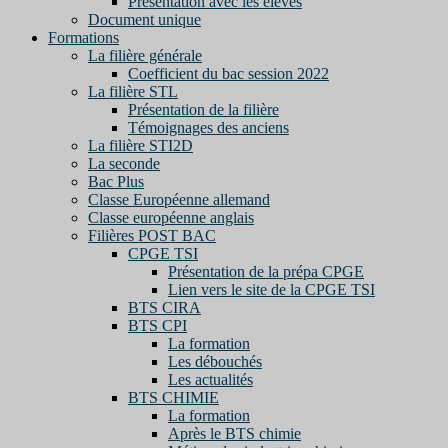
Présentation avec les élèves
Document unique
Formations
La filière générale
Coefficient du bac session 2022
La filière STL
Présentation de la filière
Témoignages des anciens
La filière STI2D
La seconde
Bac Plus
Classe Européenne allemand
Classe européenne anglais
Filières POST BAC
CPGE TSI
Présentation de la prépa CPGE
Lien vers le site de la CPGE TSI
BTS CIRA
BTS CPI
La formation
Les débouchés
Les actualités
BTS CHIMIE
La formation
Après le BTS chimie