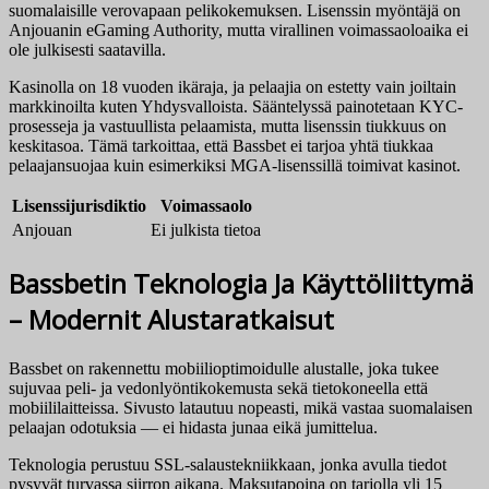
suomalaisille verovapaan pelikokemuksen. Lisenssin myöntäjä on
Anjouanin eGaming Authority, mutta virallinen voimassaoloaika ei
ole julkisesti saatavilla.
Kasinolla on 18 vuoden ikäraja, ja pelaajia on estetty vain joiltain
markkinoilta kuten Yhdysvalloista. Sääntelyssä painotetaan KYC-
prosesseja ja vastuullista pelaamista, mutta lisenssin tiukkuus on
keskitasoa. Tämä tarkoittaa, että Bassbet ei tarjoa yhtä tiukkaa
pelaajansuojaa kuin esimerkiksi MGA-lisenssillä toimivat kasinot.
Lisenssijurisdiktio
Voimassaolo
Anjouan
Ei julkista tietoa
Bassbetin Teknologia Ja Käyttöliittymä
– Modernit Alustaratkaisut
Bassbet on rakennettu mobiilioptimoidulle alustalle, joka tukee
sujuvaa peli- ja vedonlyöntikokemusta sekä tietokoneella että
mobiililaitteissa. Sivusto latautuu nopeasti, mikä vastaa suomalaisen
pelaajan odotuksia — ei hidasta junaa eikä jumittelua.
Teknologia perustuu SSL-salaustekniikkaan, jonka avulla tiedot
pysyvät turvassa siirron aikana. Maksutapoina on tarjolla yli 15