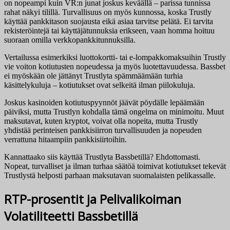
on nopeampi kuin VR:n junat joskus keväällä – parissa tunnissa
rahat näkyi tilillä. Turvallisuus on myös kunnossa, koska Trustly
käyttää pankkitason suojausta eikä asiaa tarvitse pelätä. Ei tarvita
rekisteröintejä tai käyttäjätunnuksia erikseen, vaan homma hoituu
suoraan omilla verkkopankkitunnuksilla.
Vertailussa esimerkiksi luottokortti- tai e-lompakkomaksuihin Trustly
vie voiton kotiutusten nopeudessa ja myös luotettavuudessa. Bassbet
ei myöskään ole jättänyt Trustlyta spämmäämään turhia
käsittelykuluja – kotiutukset ovat selkeitä ilman piilokuluja.
Joskus kasinoiden kotiutuspyynnöt jäävät pöydälle lepäämään
päiviksi, mutta Trustlyn kohdalla tämä ongelma on minimoitu. Muut
maksutavat, kuten kryptot, voivat olla nopeita, mutta Trustly
yhdistää perinteisen pankkisiirron turvallisuuden ja nopeuden
verrattuna hitaampiin pankkisiirtoihin.
Kannattaako siis käyttää Trustlyta Bassbetillä? Ehdottomasti.
Nopeat, turvalliset ja ilman turhaa säätöä toimivat kotiutukset tekevät
Trustlystä helposti parhaan maksutavan suomalaisten pelikassalle.
RTP-prosentit ja Pelivalikoiman
Volatiliteetti Bassbetillä