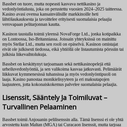
Bassbet on tuore, mutta nopeasti kasvava nettikasino ja
vedonlyöntialusta, joka on perustettu vuosien 2024–2025 taitteessa.
Kasino avasi ovensa kansainvälisille markkinoille heti
lähtölaukauksesta ja tavoittelee erityisesti suomalaisia pelaajia
verovapaan pelitarjonnan kautta.
Kasinon taustalla toimii yleensä NovaForge Ltd., jonka kotipaikka
on Lontoossa, Iso-Britanniassa. Joissain yhteyksissä on mainittu
myös Stellar Ltd., mutta sen rooli on epäselvä. Kasinon omistajat
eivät ole julkisesti tiedossa, eikä yhtiöllä ole listautumista pörssiin tai
julkisia liikevaihtolukuja.
Bassbet on keskittynyt tarjoamaan sekä nettikasinopelejä että
urheiluvedonlyöntiä, ja sen valikoima kasvaa jatkuvasti. Pelimäärät
liikkuvat kymmenesissä tuhansissa ja myös vedonlyöntipuoli on
laaja. Kasino panostaa monikielisyyteen ja eri maksutapojen
laajuuteen, jotta kokonaiskokemus palvelee suomalaisia pelaajia.
Lisenssit, Sääntely Ja Toimiluvat –
Turvallinen Pelaaminen
Bassbet toimii Anjouanin pelilisenssin alla. Tämä lisenssi ei ole yhtä
arvostettu kuin Maltan (MGA) tai Curacaon lisenssit, mutta tarjoaa