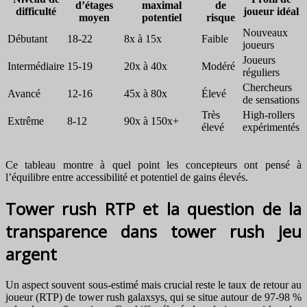
d’étages
maximal
de
difficulté
joueur idéal
moyen
potentiel
risque
Nouveaux
Débutant
18-22
8x à 15x
Faible
joueurs
Joueurs
Intermédiaire
15-19
20x à 40x
Modéré
réguliers
Chercheurs
Avancé
12-16
45x à 80x
Élevé
de sensations
Très
High-rollers
Extrême
8-12
90x à 150x+
élevé
expérimentés
Ce tableau montre à quel point les concepteurs ont pensé à
l’équilibre entre accessibilité et potentiel de gains élevés.
Tower rush RTP et la question de la
transparence dans tower rush jeu
argent
Un aspect souvent sous-estimé mais crucial reste le taux de retour au
joueur (RTP) de tower rush galaxsys, qui se situe autour de 97-98 %