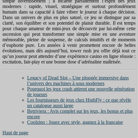
simple divertissement ; il incarne parfaitement l’esprit des jeux
modernes : rapide, visuel, stratégique et surtout profondément
humain dans sa capacité à faire vibrer le joueur à chaque décision.
Dans un univers de plus en plus saturé, ce jeu se distingue par sa
clarté, son équilibre et son potentiel de plaisir durable. Il est temps
pour chaque amateur de mini-jeux de découvrir par lui-même cette
ascension qui peut transformer une simple mise en une aventure
mémorable, pleine de suspense, de calculs intuitifs et de moments
d’euphorie pure. Les années à venir promettent encore de belles
évolutions, mais dès aujourd’hui, tower rush jeu offre déjà tout ce
qu’un joueur peut attendre d’une expérience casino en ligne réussie :
excitation, fair-play et une bonne dose d’adrénaline maîtrisée.
Legacy of Dead Slot – Une plongée immersive dans
l’univers des machines à sous modernes
Pourquoi les jeux crash attirent une nouvelle génération
de joueurs
Les fournisseurs de jeux chez HighFly : ce que révèle
un catalogue aussi large
Betriviera : Avis complet sur les jeux, les bonus et plus
encore
Coolzino : Jouez avec style, gagnez à la française
Haut de page