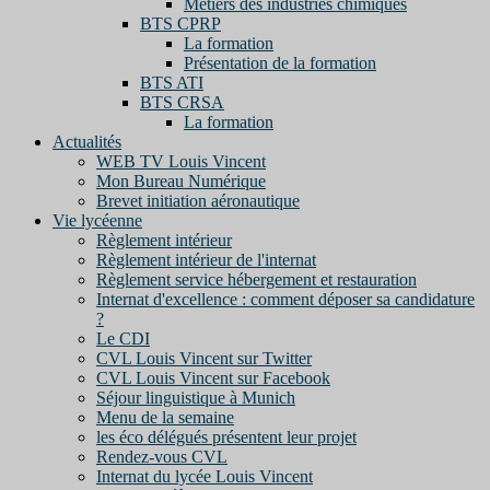
Métiers des industries chimiques
BTS CPRP
La formation
Présentation de la formation
BTS ATI
BTS CRSA
La formation
Actualités
WEB TV Louis Vincent
Mon Bureau Numérique
Brevet initiation aéronautique
Vie lycéenne
Règlement intérieur
Règlement intérieur de l'internat
Règlement service hébergement et restauration
Internat d'excellence : comment déposer sa candidature
?
Le CDI
CVL Louis Vincent sur Twitter
CVL Louis Vincent sur Facebook
Séjour linguistique à Munich
Menu de la semaine
les éco délégués présentent leur projet
Rendez-vous CVL
Internat du lycée Louis Vincent