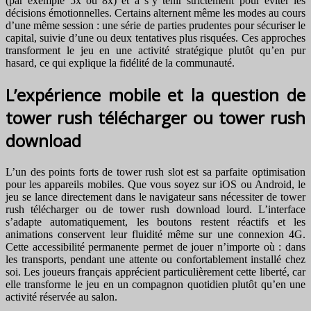
(par exemple 5x ou 8x) et à s’y tenir strictement pour éviter les
décisions émotionnelles. Certains alternent même les modes au cours
d’une même session : une série de parties prudentes pour sécuriser le
capital, suivie d’une ou deux tentatives plus risquées. Ces approches
transforment le jeu en une activité stratégique plutôt qu’en pur
hasard, ce qui explique la fidélité de la communauté.
L’expérience mobile et la question de
tower rush télécharger ou tower rush
download
L’un des points forts de tower rush slot est sa parfaite optimisation
pour les appareils mobiles. Que vous soyez sur iOS ou Android, le
jeu se lance directement dans le navigateur sans nécessiter de tower
rush télécharger ou de tower rush download lourd. L’interface
s’adapte automatiquement, les boutons restent réactifs et les
animations conservent leur fluidité même sur une connexion 4G.
Cette accessibilité permanente permet de jouer n’importe où : dans
les transports, pendant une attente ou confortablement installé chez
soi. Les joueurs français apprécient particulièrement cette liberté, car
elle transforme le jeu en un compagnon quotidien plutôt qu’en une
activité réservée au salon.