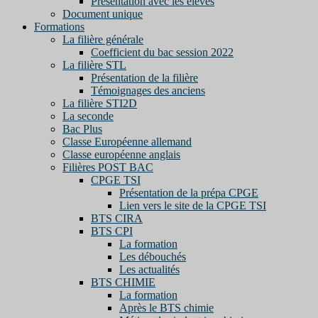
Présentation avec les élèves
Document unique
Formations
La filière générale
Coefficient du bac session 2022
La filière STL
Présentation de la filière
Témoignages des anciens
La filière STI2D
La seconde
Bac Plus
Classe Européenne allemand
Classe européenne anglais
Filières POST BAC
CPGE TSI
Présentation de la prépa CPGE
Lien vers le site de la CPGE TSI
BTS CIRA
BTS CPI
La formation
Les débouchés
Les actualités
BTS CHIMIE
La formation
Après le BTS chimie